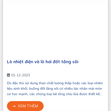
Novacast-50MC.
Lò nhiệt điện và lò hơi đốt tầng sôi
01-12-2023
Do đặc thù sử dụng than chất lượng thấp hoặc các loại nhiên
liệu sinh khối, buồng đốt tầng sôi có nhiều tác nhân mài mòn
cơ học mạnh, các chủng loại bê tông chịu lửa được thiết kế
có thành phần độ chịu mài mòn cao, chất lượng phù hợp cho
từng khu vực trong các lò hơi, có thể thi công bằng cách đổ
XEM THÊM
đầm, đắp hoặc phun. Vùng buồng đốt và ống vào các cyclone