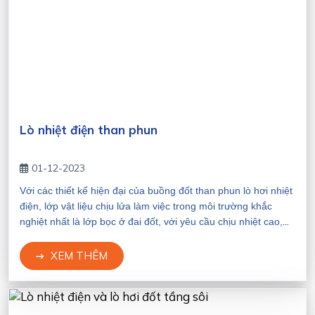
Lò nhiệt điện than phun
01-12-2023
Với các thiết kế hiện đại của buồng đốt than phun lò hơi nhiệt
điện, lớp vật liệu chịu lửa làm việc trong môi trường khắc
nghiệt nhất là lớp bọc ở đai đốt, với yêu cầu chịu nhiệt cao,
chịu ăn mòn nhiệt hóa từ đốt than, đồng thời cần dẫn nhiệt tốt
để tăng tối đa hiệu suất sinh hơi nhiệt đốt than. Vật liệu dùng
XEM THÊM
hiệu quả cho đai đốt là Novaplast-SiC75, Novaplast-SiC90 thi
công bằng đắp dẻo. Ở các vùng khác của lò và thuyền xỉ, tùy
theo mức độ tác động mài mòn, sốc nhiệt do nước làm nguội
xỉ để lựa chọn các chủng loại phù hợp gồm Novacast-80LC,