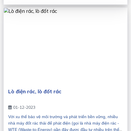
dùng vật liệu phù hợp là Novacast-80LC, Novacast-80AZ thi
công đổ và Novaplast-80, Novaplast-80P thi công đắp dẻo.
Các vùng khác có thể sử dụng các chủng loại Novacast-
60MC dễ thi công và sử dụng
Lò điện rác, lò đốt rác
01-12-2023
Với xu thế bảo vệ môi trường và phát triển bền vững, nhiều
nhà máy đốt rác thải để phát điện (gọi là nhà máy điện rác -
WTE (Waste-to-Energy) gần đây được đầu tư nhiều trên thế