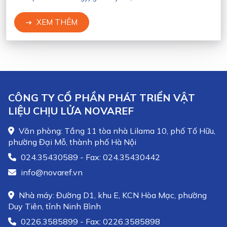
giới và đang nhanh chóng được đầu tư ở Việt Nam.
XEM THÊM
CÔNG TY CỔ PHẦN PHÁT TRIỂN VẬT
LIỆU CHỊU LỬA NOVAREF
Văn phòng: Tầng 11 tòa nhà Lilama 10, phố Tố Hữu,
phường Đại Mỗ, thành phố Hà Nội
024.35430589 - Fax: 024.35430442
info@novaref.vn
Nhà máy: Đường D1, khu E, KCN Hòa Mạc, phường
Duy Tiên, tỉnh Ninh Bình
0226.3585899 - Fax: 0226.3585898