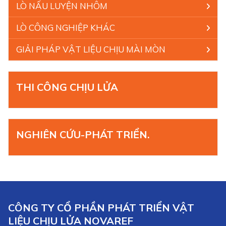
LÒ NẤU LUYỆN NHÔM
LÒ CÔNG NGHIỆP KHÁC
GIẢI PHÁP VẬT LIỆU CHỊU MÀI MÒN
THI CÔNG CHỊU LỬA
NGHIÊN CỨU-PHÁT TRIỂN.
CÔNG TY CỔ PHẦN PHÁT TRIỂN VẬT
LIỆU CHỊU LỬA NOVAREF