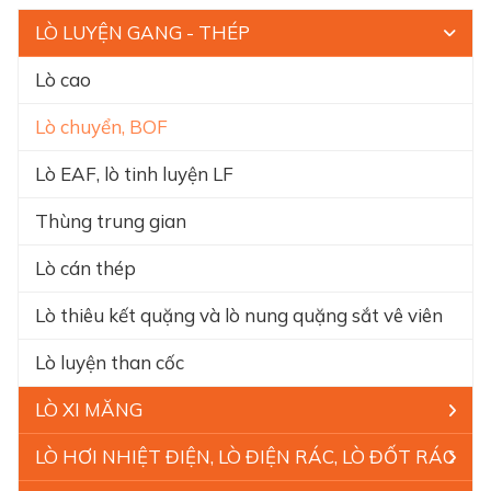
LÒ LUYỆN GANG - THÉP
Lò cao
Lò chuyển, BOF
Lò EAF, lò tinh luyện LF
Thùng trung gian
Lò cán thép
Lò thiêu kết quặng và lò nung quặng sắt vê viên
Lò luyện than cốc
LÒ XI MĂNG
LÒ HƠI NHIỆT ĐIỆN, LÒ ĐIỆN RÁC, LÒ ĐỐT RÁC