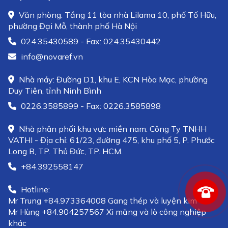
Văn phòng: Tầng 11 tòa nhà Lilama 10, phố Tố Hữu,
phường Đại Mỗ, thành phố Hà Nội
024.35430589 - Fax: 024.35430442
info@novaref.vn
Nhà máy: Đường D1, khu E, KCN Hòa Mạc, phường
Duy Tiên, tỉnh Ninh Bình
0226.3585899 - Fax: 0226.3585898
Nhà phân phối khu vực miền nam: Công Ty TNHH
VATHI - Địa chỉ: 61/23, đường 475, khu phố 5, P. Phước
Long B, TP. Thủ Đức, TP. HCM.
+84.392558147
Hotline:
Mr Trung +84.973364008 Gang thép và luyện kim
Mr Hùng +84.904257567 Xi măng và lò công nghiệp
khác