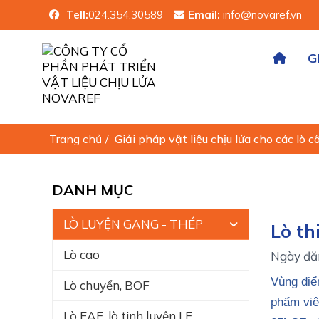
Tell:
024.354.30589
Email:
info@novaref.vn
G
Trang chủ
/
Giải pháp vật liệu chịu lửa cho các lò
DANH MỤC
LÒ LUYỆN GANG - THÉP
Lò th
Lò cao
Ngày đă
Vùng điểm
Lò chuyển, BOF
phẩm viê
Lò EAF, lò tinh luyện LF