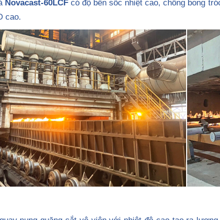
à
Novacast-60LCF
có độ bền sốc nhiệt cao, chống bong tró
O cao.