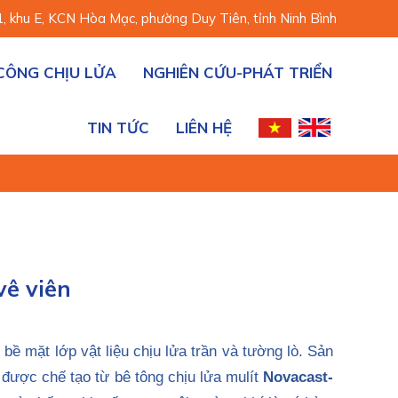
 khu E, KCN Hòa Mạc, phường Duy Tiên, tỉnh Ninh Bình
 CÔNG CHỊU LỬA
NGHIÊN CỨU-PHÁT TRIỂN
TIN TỨC
LIÊN HỆ
vê viên
 bề mặt lớp vật liệu chịu lửa trần và tường lò. Sản
 được chế tạo từ bê tông chịu lửa mulít
Novacast-