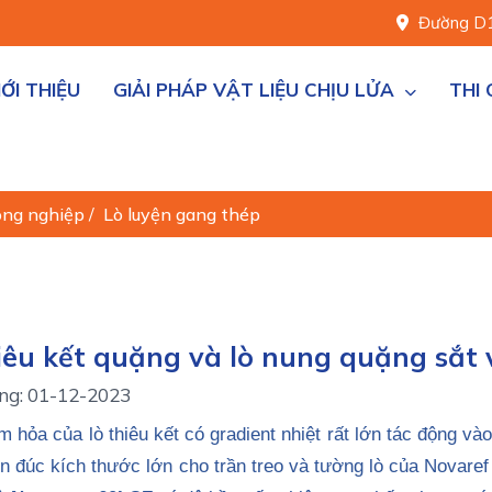
Đường D1,
IỚI THIỆU
GIẢI PHÁP VẬT LIỆU CHỊU LỬA
THI
 công nghiệp
/
Lò luyện gang thép
iêu kết quặng và lò nung quặng sắt 
ng: 01-12-2023
 hỏa của lò thiêu kết có gradient nhiệt rất lớn tác động vào
n đúc kích thước lớn cho trần treo và tường lò của Novaref