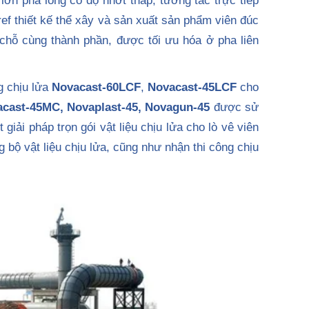
lớn pha lỏng có độ nhớt thấp, tương tác trực tiếp
ref thiết kế thể xây và sản xuất sản phẩm viên đúc
 chỗ cùng thành phần, được tối ưu hóa ở pha liên
g chịu lửa
Novacast-60LCF
,
Novacast-45LCF
cho
cast-45MC, Novaplast-45, Novagun-45
được sử
giải pháp trọn gói vật liệu chịu lửa cho lò vê viên
 bộ vật liệu chịu lửa, cũng như nhận thi công chịu