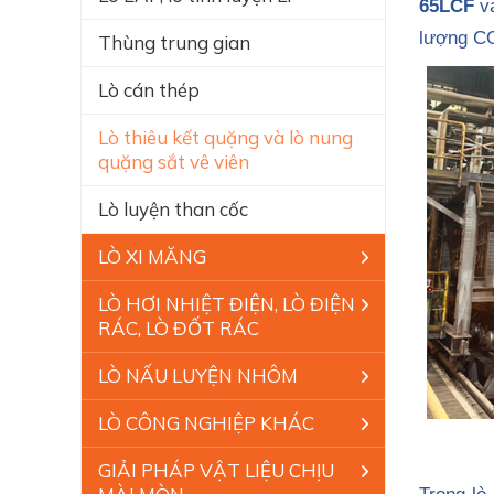
65LCF
v
lượng C
Thùng trung gian
Lò cán thép
Lò thiêu kết quặng và lò nung
quặng sắt vê viên
Lò luyện than cốc
LÒ XI MĂNG
LÒ HƠI NHIỆT ĐIỆN, LÒ ĐIỆN
RÁC, LÒ ĐỐT RÁC
LÒ NẤU LUYỆN NHÔM
LÒ CÔNG NGHIỆP KHÁC
GIẢI PHÁP VẬT LIỆU CHỊU