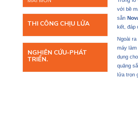
MÀI MÒN
Trong lò
với bề mặ
sẵn
Nov
THI CÔNG CHỊU LỬA
kết, đáp 
Ngoài ra
máy làm 
NGHIÊN CỨU-PHÁT
dụng cho 
TRIỂN.
quặng sắ
lửa trọn 