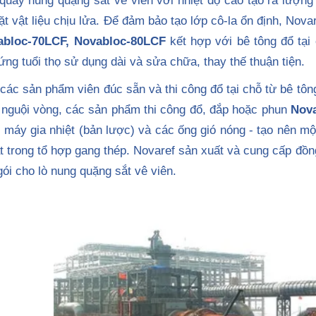
 quay nung quặng sắt vê viên với nhiệt độ cao tạo ra lượng 
t vật liệu chịu lửa. Để đảm bảo tạo lớp cô-la ổn định, Nova
abloc-70LCF, Novabloc-80LCF
kết hợp với bê tông đổ tại
ứng tuổi thọ sử dụng dài và sửa chữa, thay thế thuận tiện.
 các sản phẩm viên đúc sẵn và thi công đổ tại chỗ từ bê tôn
nguội vòng, các sản phẩm thi công đổ, đắp hoặc phun
Nova
máy gia nhiệt (bản lược) và các ống gió nóng - tạo nên một 
t trong tổ hợp gang thép. Novaref sản xuất và cung cấp đồng
gói cho lò nung quặng sắt vê viên.