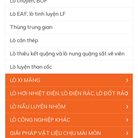
Lò chuyển, BOF
Lò EAF, lò tinh luyện LF
Thùng trung gian
Lò cán thép
Lò thiêu kết quặng và lò nung quặng sắt vê viên
Lò luyện than cốc
LÒ XI MĂNG
LÒ HƠI NHIỆT ĐIỆN, LÒ ĐIỆN RÁC, LÒ ĐỐT RÁC
LÒ NẤU LUYỆN NHÔM
LÒ CÔNG NGHIỆP KHÁC
GIẢI PHÁP VẬT LIỆU CHỊU MÀI MÒN