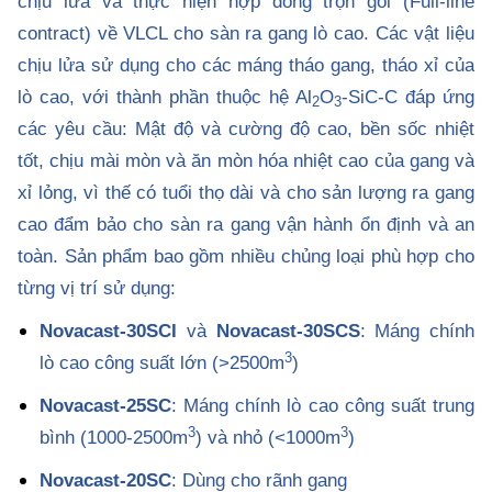
chịu lửa và thực hiện hợp đồng trọn gói (Full-line
contract) về VLCL cho sàn ra gang lò cao. Các vật liệu
chịu lửa sử dụng cho các máng tháo gang, tháo xỉ của
lò cao, với thành phần thuộc hệ Al
O
-SiC-C đáp ứng
2
3
các yêu cầu: Mật độ và cường độ cao, bền sốc nhiệt
tốt, chịu mài mòn và ăn mòn hóa nhiệt cao của gang và
xỉ lỏng, vì thế có tuổi thọ dài và cho sản lượng ra gang
cao đẩm bảo cho sàn ra gang vận hành ổn định và an
toàn. Sản phẩm bao gồm nhiều chủng loại phù hợp cho
từng vị trí sử dụng:
Novacast-30SCI
và
Novacast-30SCS
: Máng chính
3
lò cao công suất lớn (>2500m
)
Novacast-25SC
: Máng chính lò cao công suất trung
3
3
bình (1000-2500m
) và nhỏ (<1000m
)
Novacast-20SC
: Dùng cho rãnh gang