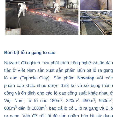
Bùn bịt lỗ ra gang lò cao
Novaref đã nghiên cứu phát triển công nghệ và lần đầu
tiên ở Việt Nam sản xuất sản phẩm Bùn bịt lỗ ra gang
lò cao (Taphole Clay). Sản phẩm
Novatap
với các
phẩm cấp khác nhau được thiết kế và sử dụng thành
công và ổn định cho các lò cao công suất khác nhau ở
3
3
3
3
Việt Nam, từ lò nhỏ 180m
, 320m
, 450m
, 550m
,
3
3
630m
đến lò 1080m
, bao cả lò có 1 lỗ ra gang và 2 lỗ
ra gang. Vấn đề cốt lõi để sản phẩm bùn bịt sử dụng