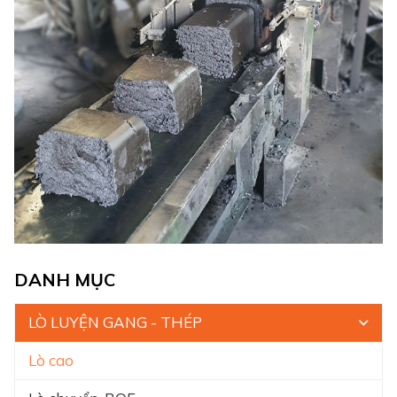
DANH MỤC
LÒ LUYỆN GANG - THÉP
Lò cao