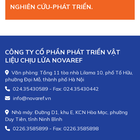
NGHIÊN CỨU-PHÁT TRIỂN.
CÔNG TY CỔ PHẦN PHÁT TRIỂN VẬT
LIỆU CHỊU LỬA NOVAREF
Văn phòng: Tầng 11 tòa nhà Lilama 10, phố Tố Hữu,
phường Đại Mỗ, thành phố Hà Nội
024.35430589 - Fax: 024.35430442
info@novaref.vn
Nhà máy: Đường D1, khu E, KCN Hòa Mạc, phường
Duy Tiên, tỉnh Ninh Bình
0226.3585899 - Fax: 0226.3585898