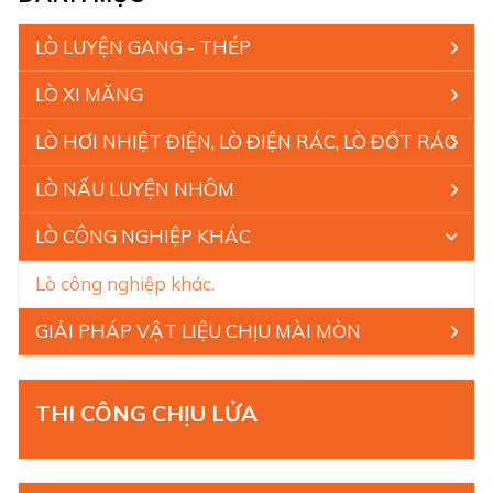
LÒ LUYỆN GANG - THÉP
LÒ XI MĂNG
LÒ HƠI NHIỆT ĐIỆN, LÒ ĐIỆN RÁC, LÒ ĐỐT RÁC
LÒ NẤU LUYỆN NHÔM
LÒ CÔNG NGHIỆP KHÁC
Lò công nghiệp khác.
GIẢI PHÁP VẬT LIỆU CHỊU MÀI MÒN
THI CÔNG CHỊU LỬA